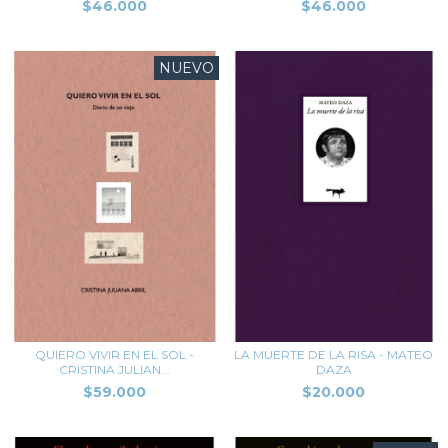
$46.000
$46.000
NUEVO
QUIERO VIVIR EN EL SOL -
LA MUERTE DE LA RISA - MATEO
CRISTINA JULIAN...
DAZA
$59.000
$20.000