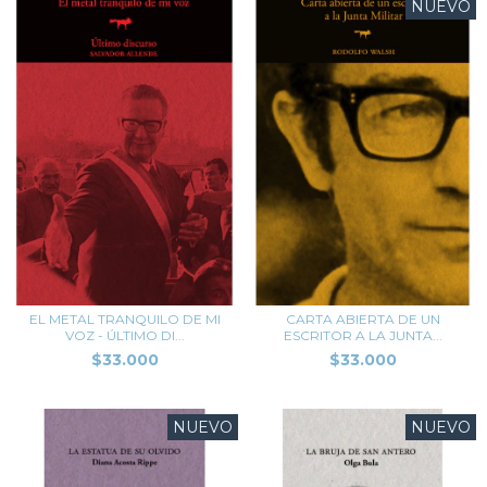
NUEVO
EL METAL TRANQUILO DE MI
CARTA ABIERTA DE UN
VOZ - ÚLTIMO DI...
ESCRITOR A LA JUNTA...
$33.000
$33.000
NUEVO
NUEVO