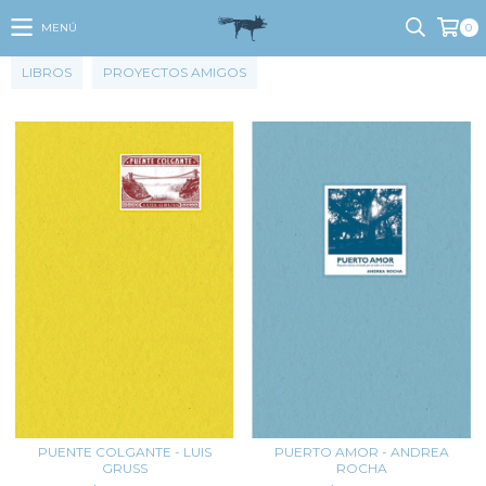
MENÚ
0
LIBROS
PROYECTOS AMIGOS
PUENTE COLGANTE - LUIS
PUERTO AMOR - ANDREA
GRUSS
ROCHA